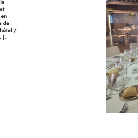
la
 et
 en
e de
hôtel /
 ).