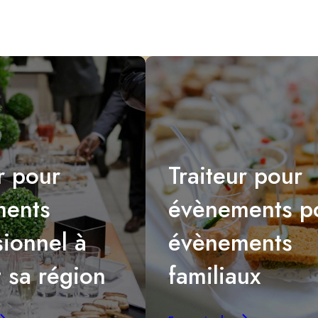
r pour
Traiteur pour
ments
évènements p
sionnel à
évènements
t sa région
familiaux