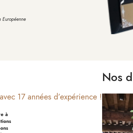
on Européenne
Nos d
s avec 17 années d’expérience !
re à
tions
nons