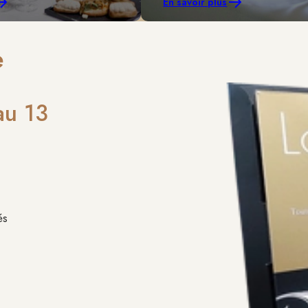
En savoir plus
e
au 13
és