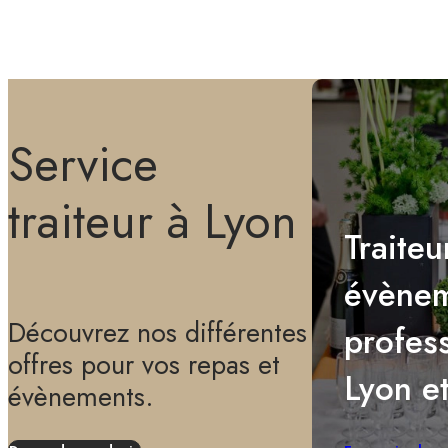
Service
traiteur à Lyon
Traiteu
évène
Découvrez nos différentes
profes
offres pour vos repas et
Lyon e
évènements.