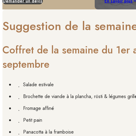
Demander un devis
En savoir plus
Suggestion de la semain
Coffret de la semaine du 1er 
septembre
Salade estivale
Brochette de viande à la plancha, rösti & légumes grill
Fromage affiné
Petit pain
Panacotta à la framboise